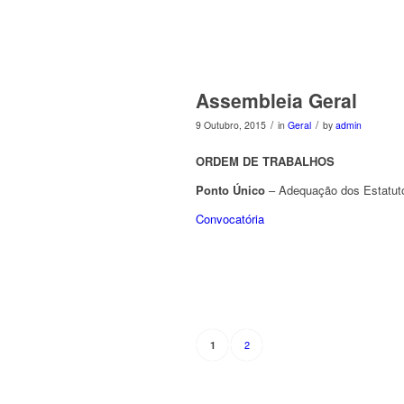
Assembleia Geral
/
/
9 Outubro, 2015
in
Geral
by
admin
ORDEM DE TRABALHOS
Ponto Único
– Adequação dos Estatuto
Convocatória
2
1