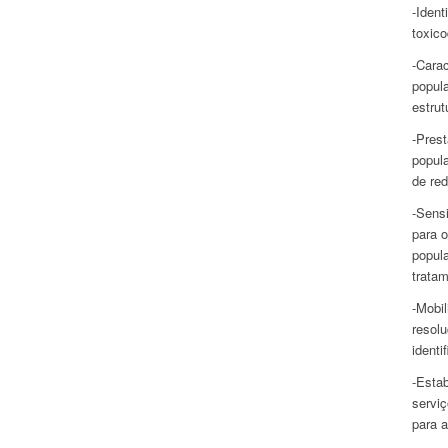
-Ident
toxic
-Cara
popul
estrut
-Pres
popul
de red
-Sensi
para 
popul
tratam
-Mobil
resol
identi
-Estab
servi
para 