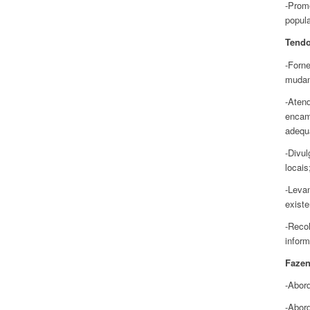
-Promo
popul
Tendo
-Forn
mudan
-Aten
encam
adequ
-Divul
locais
-Leva
existe
-Recol
inform
Fazen
-Abor
-Abor