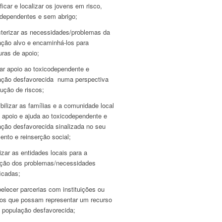
ificar e localizar os jovens em risco,
odependentes e sem abrigo;
cterizar as necessidades/problemas da
ação alvo e encaminhá-los para
uras de apoio;
tar apoio ao toxicodependente e
ação desfavorecida numa perspectiva
ução de riscos;
bilizar as famílias e a comunidade local
o apoio e ajuda ao toxicodependente e
ação desfavorecida sinalizada no seu
ento e reinserção social;
izar as entidades locais para a
ução dos problemas/necessidades
ficadas;
elecer parcerias com instituições ou
ços que possam representar um recurso
a população desfavorecida;