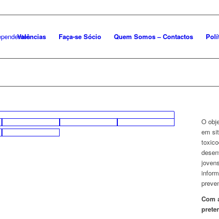
Valências
Faça-se Sócio
Quem Somos – Contactos
Polí
O obje
em sit
toxic
desenv
joven
infor
preven
Com a
prete