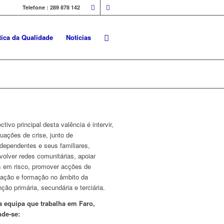
Telefone : 289 878 142
tica da Qualidade
Notícias
ctivo principal desta valência é intervir,
uações de crise, junto de
odependentes e seus familiares,
olver redes comunitárias, apoiar
s em risco, promover acções de
mação e formação no âmbito da
ção primária, secundária e terciária.
 equipa que trabalha em Faro,
nde-se: